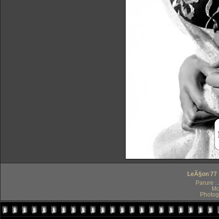
LeÃ§on 77 :
Parure :
Mo
Photog