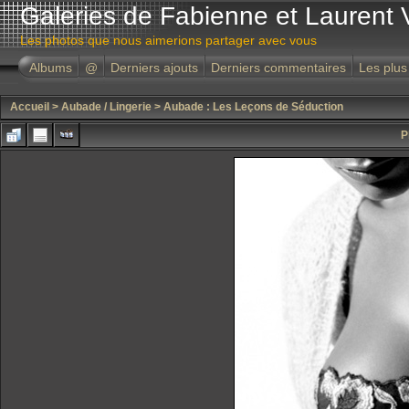
Galeries de Fabienne et Laurent 
Les photos que nous aimerions partager avec vous
Albums
@
Derniers ajouts
Derniers commentaires
Les plus
Accueil
>
Aubade / Lingerie
>
Aubade : Les Leçons de Séduction
P