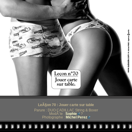
LeÃ§on 70 : Jouer carte sur table
Parure : DUO CADILLAC String & Boxer
ModÃ¨le :
Sophie
?
Photographe :
Michel Perez