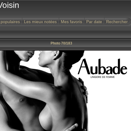
Voisin
 populaires
Les mieux notées
Mes favoris
Par date
Rechercher
Photo 70/183