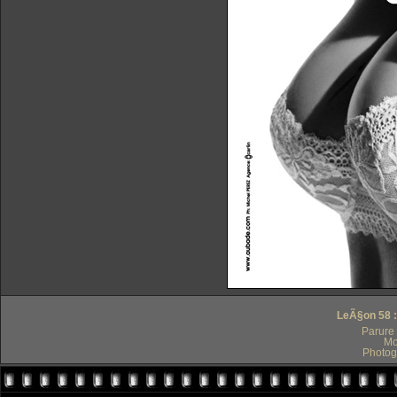
LeÃ§on 58 :
Parure
Mo
Photog