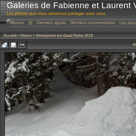
Galeries de Fabienne et Laurent 
Les photos que nous aimerions partager avec vous
Albums
@
Derniers ajouts
Derniers commentaires
Les plus
Accueil
>
Divers
>
Omnisports Ice Quad Flaine 2019
P