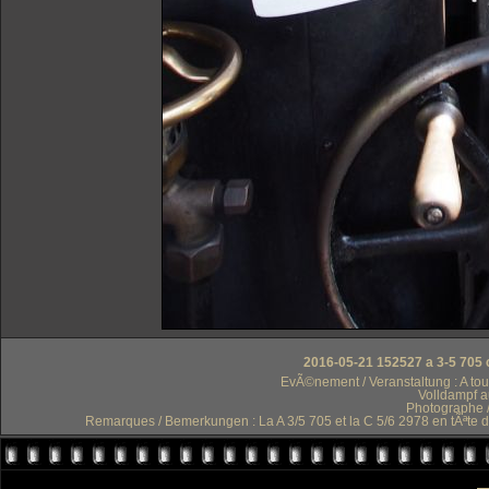
2016-05-21 152527 a 3-5 705 
EvÃ©nement / Veranstaltung : A tou
Volldampf a
Photographe /
Remarques / Bemerkungen : La A 3/5 705 et la C 5/6 2978 en tÃªte d