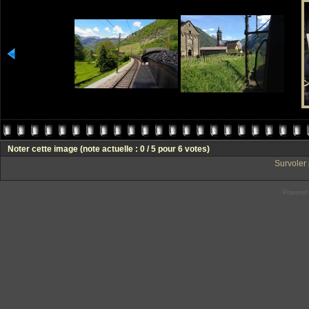
Noter cette image
(note actuelle : 0 / 5 pour 6 votes)
Survoler 
Powered