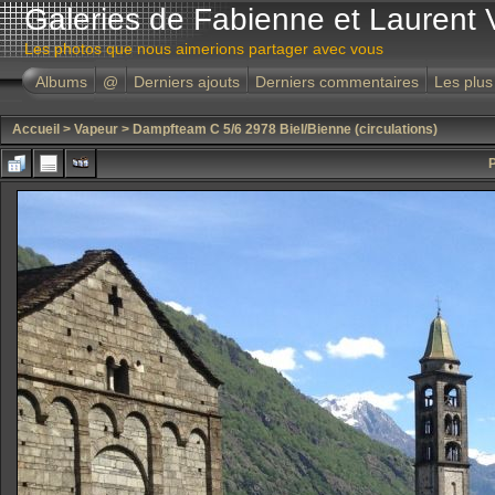
Galeries de Fabienne et Laurent 
Les photos que nous aimerions partager avec vous
Albums
@
Derniers ajouts
Derniers commentaires
Les plus
Accueil
>
Vapeur
>
Dampfteam C 5/6 2978 Biel/Bienne (circulations)