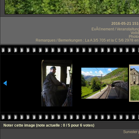
2016-05-21 151
EvÃ©nement / Veranstaltung 
Voll
Photo
Remarques / Bemerkungen : La A 3/5 705 et la C 5/6 2978 en 
Noter cette image
(note actuelle : 0 / 5 pour 6 votes)
Survoler 