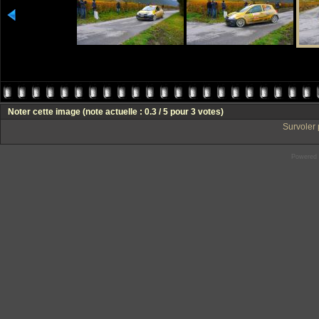
Noter cette image
(note actuelle : 0.3 / 5 pour 3 votes)
Survoler 
Powered