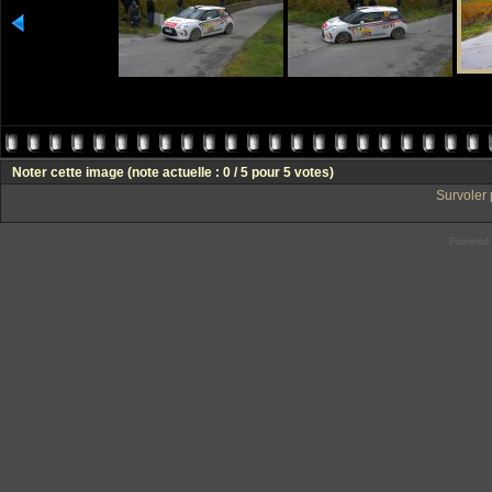
Noter cette image
(note actuelle : 0 / 5 pour 5 votes)
Survoler 
Powered