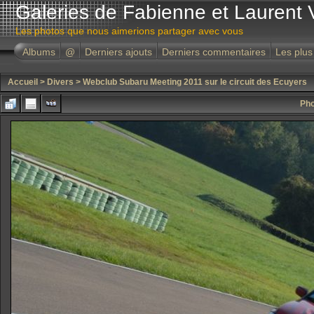
Galeries de Fabienne et Laurent 
Les photos que nous aimerions partager avec vous
Albums
@
Derniers ajouts
Derniers commentaires
Les plus
Accueil
>
Divers
>
Webclub Subaru Meeting 2011 sur le circuit des Ecuyers
Pho