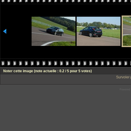
Noter cette image
(note actuelle : 0.2 / 5 pour 5 votes)
Survoler 
Powered