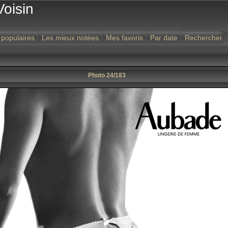
Voisin
 populaires
Les mieux notées
Mes favoris
Par date
Rechercher
Photo 24/183