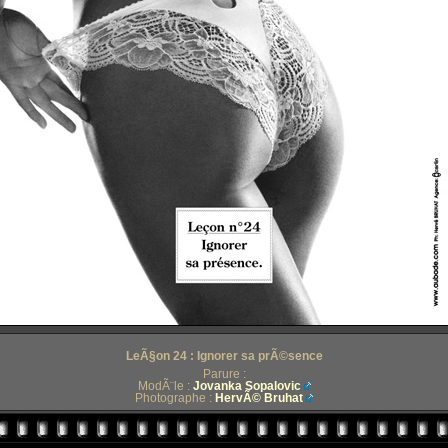
LeÃ§on 24 : Ignorer sa prÃ©sence
Parure :
ModÃ¨le :
Jovanka Sopalovic
Photographe :
HervÃ© Bruhat