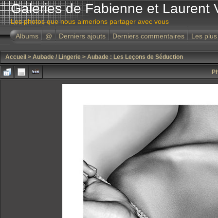
Galeries de Fabienne et Laurent 
Les photos que nous aimerions partager avec vous
Albums
@
Derniers ajouts
Derniers commentaires
Les plus
Accueil
>
Aubade / Lingerie
>
Aubade : Les Leçons de Séduction
Ph