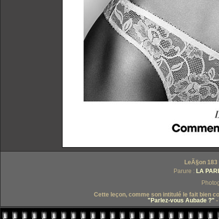
LeÃ§on 183 
Parure :
LA PARI
Photo
Cette leçon, comme son intitulé le fait bien 
"Parlez-vous Aubade ?"
-