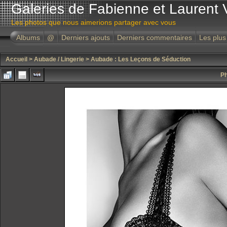
Galeries de Fabienne et Laurent 
Les photos que nous aimerions partager avec vous
Albums
@
Derniers ajouts
Derniers commentaires
Les plus
Accueil
>
Aubade / Lingerie
>
Aubade : Les Leçons de Séduction
Ph