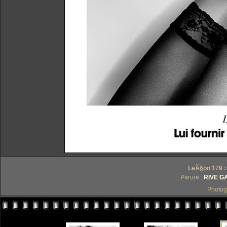
LeÃ§on 179 : 
Parure :
RIVE G
Photog