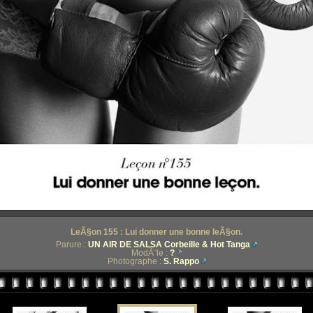
LeÃ§on 155 : Lui donner une bonne leÃ§on.
Parure :
UN AIR DE SALSA Corbeille & Hot Tanga
ModÃ¨le :
?
Photographe :
S. Rappo