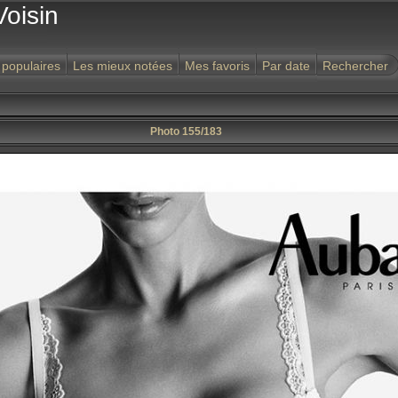
Voisin
 populaires
Les mieux notées
Mes favoris
Par date
Rechercher
Photo 155/183