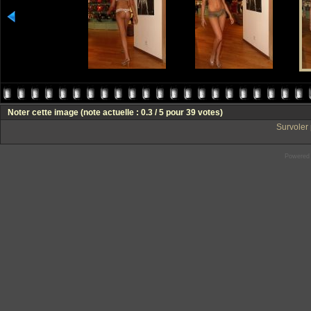
Noter cette image
(note actuelle : 0.3 / 5 pour 39 votes)
Survoler 
Powered