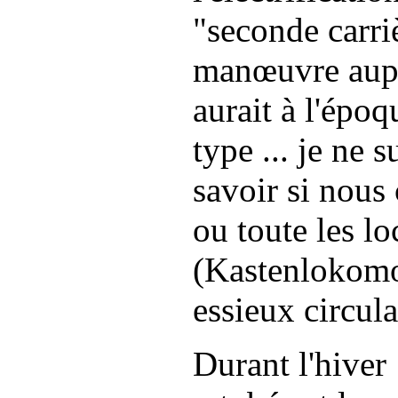
"seconde carri
manœuvre aupr
aurait à l'époq
type ... je ne 
savoir si nous
ou toute les l
(Kastenlokomot
essieux circula
Durant l'hiver