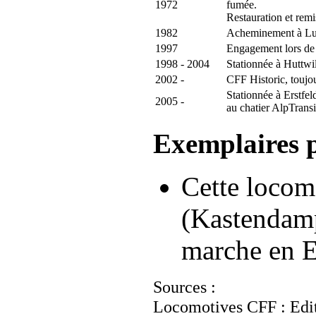
1972
fumée.
Restauration et remi
1982
Acheminement à Luc
1997
Engagement lors de 
1998 - 2004
Stationnée à Huttwil
2002 -
CFF Historic, toujo
Stationnée à Erstfel
2005 -
au chatier AlpTrans
Exemplaires 
Cette locomo
(Kastendamp
marche en E
Sources :
Locomotives CFF : Edit