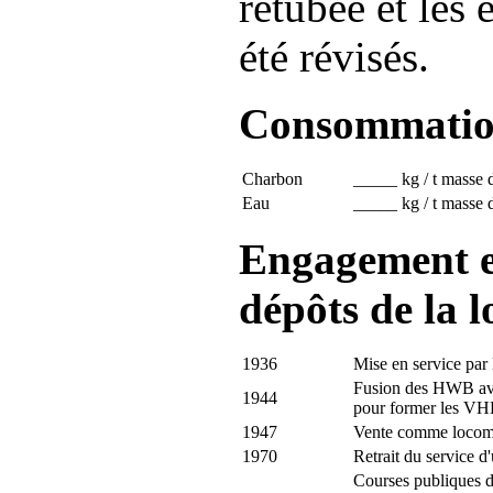
retubée et les 
été révisés.
Consommati
Charbon
_____ kg / t masse d
Eau
_____ kg / t masse d
Engagement et
dépôts de la 
1936
Mise en service pa
Fusion des HWB av
1944
pour former les VH
1947
Vente comme locomot
1970
Retrait du service d
Courses publiques da