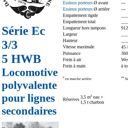
Essieux porteurs
Ø avant
---
Essieux porteurs
Ø arrière
---
Empattement rigide
__
Empattement total
__
Série Ec
Longueur hors tampons
91
Largeur
__
3/3
Hauteur
__
Vitesse maximale
45 
Puissance
360
5 HWB
Frein à air
Wes
Frein à main
à t
Locomotive
*
**
en marche arrière
Se
polyvalente
pour lignes
3
3,5 m
eau +
Réserves
1,5 t charbon
secondaires