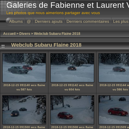
Galeries de Fabienne et Laurent 
Les photos que nous aimerions partager avec vous
Albums
@
Derniers ajouts
Derniers commentaires
Les plus
Accueil
>
Divers
>
Webclub Subaru Flaine 2018
Webclub Subaru Flaine 2018
2018-12-15 091140 wcs flaine
2018-12-15 091142 wcs flaine
2018-12-15 091144 w
vu 587 fois
vu 604 fois
vu 586 fois
2018-12-15 091500 wcs flaine
2018-12-15 091508 wcs flaine
2018-12-15 091509 w