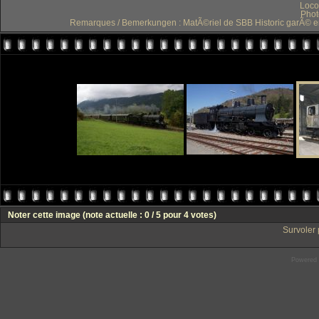
Loco
Phot
Remarques / Bemerkungen : MatÃ©riel de SBB Historic garÃ© en at
Noter cette image
(note actuelle : 0 / 5 pour 4 votes)
Survoler 
Powered