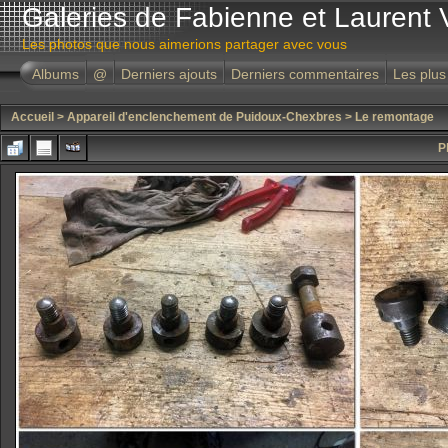
Galeries de Fabienne et Laurent 
Les photos que nous aimerions partager avec vous
Albums
@
Derniers ajouts
Derniers commentaires
Les plus
Accueil
>
Appareil d'enclenchement de Puidoux-Chexbres
>
Le remontage
P