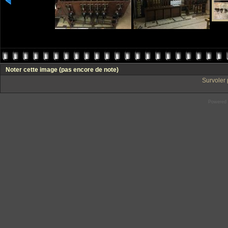
Noter cette image
(pas encore de note)
Survoler 
Powered