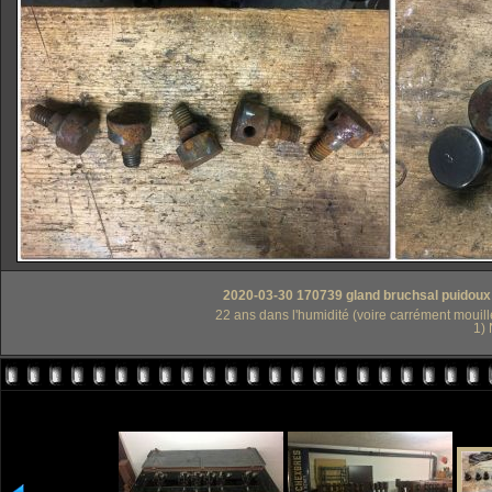
2020-03-30 170739 gland bruchsal puidoux 
22 ans dans l'humidité (voire carrément mouillé
1)