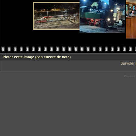
Noter cette image
(pas encore de note)
Survoler 
Powered