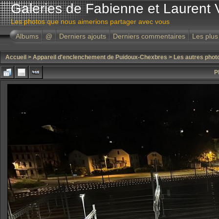
Galeries de Fabienne et Laurent 
Les photos que nous aimerions partager avec vous
Albums
@
Derniers ajouts
Derniers commentaires
Les plus
Accueil
>
Appareil d'enclenchement de Puidoux-Chexbres
>
Les autres phot
P