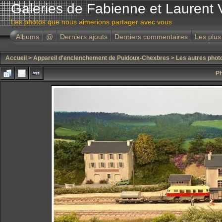
Galeries de Fabienne et Laurent 
Les photos que nous aimerions partager avec vous
Albums
@
Derniers ajouts
Derniers commentaires
Les plus
Accueil
>
Appareil d'enclenchement de Puidoux-Chexbres
>
Les autres phot
Ph