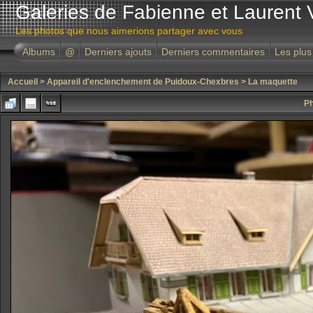
Galeries de Fabienne et Laurent 
Les photos que nous aimerions partager avec vous
Albums
@
Derniers ajouts
Derniers commentaires
Les plus
Accueil
>
Appareil d'enclenchement de Puidoux-Chexbres
>
La maquette
Ph