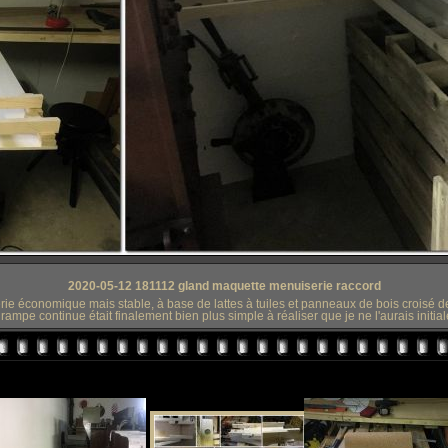
2020-05-12 181112 gland maquette menuiserie raccord
ie économique mais stable, à base de lattes à tuiles et panneaux de bois croisé 
rampe continue était finalement bien plus simple à réaliser que je ne l'aurais initi