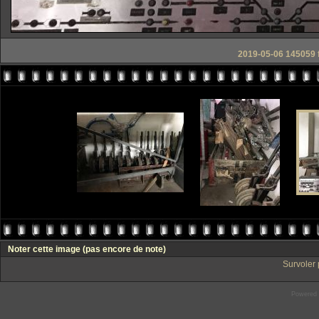
2019-05-06 145059 f
Noter cette image
(pas encore de note)
Survoler 
Powered