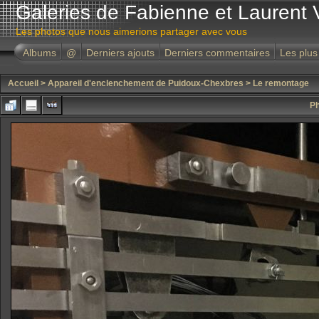
Galeries de Fabienne et Laurent 
Les photos que nous aimerions partager avec vous
Albums
@
Derniers ajouts
Derniers commentaires
Les plus
Accueil
>
Appareil d'enclenchement de Puidoux-Chexbres
>
Le remontage
Ph