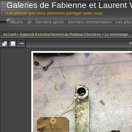
Galeries de Fabienne et Laurent 
Les photos que nous aimerions partager avec vous
Albums
@
Derniers ajouts
Derniers commentaires
Les plus
Accueil
>
Appareil d'enclenchement de Puidoux-Chexbres
>
Le remontage
P