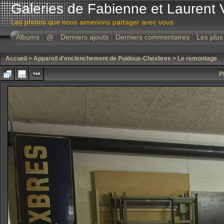
Galeries de Fabienne et Laurent 
Les photos que nous aimerions partager avec vous
Albums
@
Derniers ajouts
Derniers commentaires
Les plus
Accueil
>
Appareil d'enclenchement de Puidoux-Chexbres
>
Le remontage
P