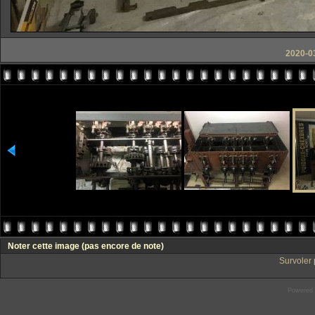
2020-0
Noter cette image
(pas encore de note)
Survoler 
Powered