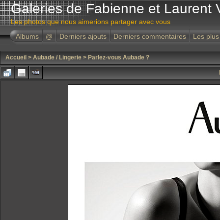
Galeries de Fabienne et Laurent 
Les photos que nous aimerions partager avec vous
Albums
@
Derniers ajouts
Derniers commentaires
Les plus
Accueil
>
Aubade / Lingerie
>
Parlez-vous Aubade ?