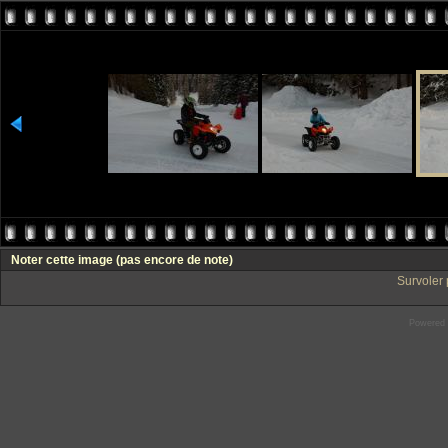
Noter cette image
(pas encore de note)
Survoler 
Powered