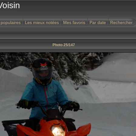
Voisin
 populaires
Les mieux notées
Mes favoris
Par date
Rechercher
Photo 25/147