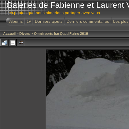
Galeries de Fabienne et Laurent 
Les photos que nous aimerions partager avec vous
Albums
@
Derniers ajouts
Derniers commentaires
Les plus
Accueil
>
Divers
>
Omnisports Ice Quad Flaine 2019