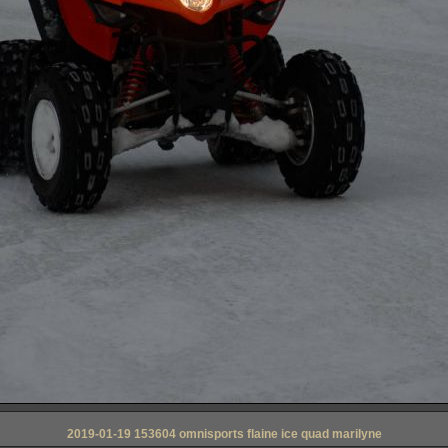
2019-01-19 153604 omnisports flaine ice quad marilyne