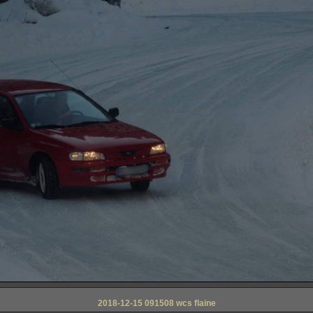
2018-12-15 091508 wcs flaine