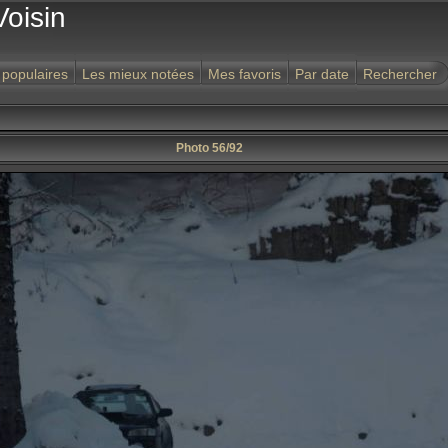
Voisin
 populaires
Les mieux notées
Mes favoris
Par date
Rechercher
Photo 56/92