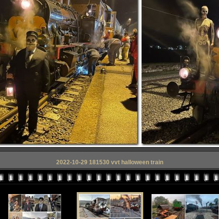
2022-10-29 181530 vvt halloween train