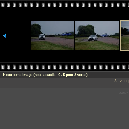
Noter cette image
(note actuelle : 0 / 5 pour 2 votes)
Survoler 
Powered