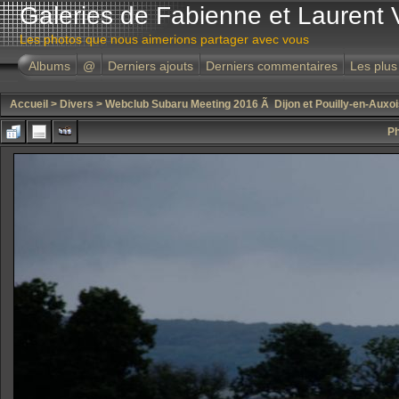
Galeries de Fabienne et Laurent 
Les photos que nous aimerions partager avec vous
Albums
@
Derniers ajouts
Derniers commentaires
Les plus
Accueil
>
Divers
>
Webclub Subaru Meeting 2016 Ã Dijon et Pouilly-en-Auxoi
Ph