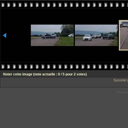
Noter cette image
(note actuelle : 0 / 5 pour 2 votes)
Survoler 
Powered