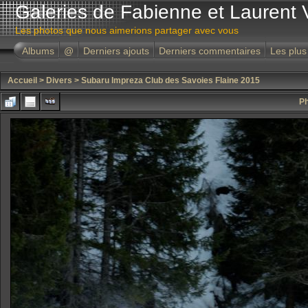
Galeries de Fabienne et Laurent 
Les photos que nous aimerions partager avec vous
Albums
@
Derniers ajouts
Derniers commentaires
Les plus
Accueil
>
Divers
>
Subaru Impreza Club des Savoies Flaine 2015
Ph