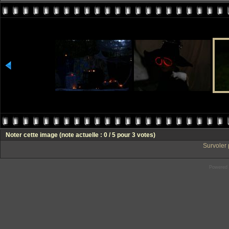
Noter cette image
(note actuelle : 0 / 5 pour 3 votes)
Survoler 
Powered