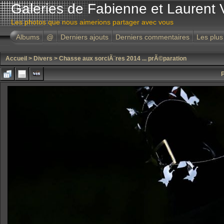
Galeries de Fabienne et Laurent 
Les photos que nous aimerions partager avec vous
Albums
@
Derniers ajouts
Derniers commentaires
Les plus
Accueil
>
Divers
>
Chasse aux sorciÃ¨res 2014 ... prÃ©paration