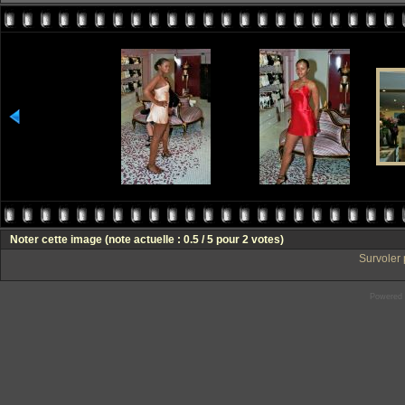
Noter cette image
(note actuelle : 0.5 / 5 pour 2 votes)
Survoler 
Powered