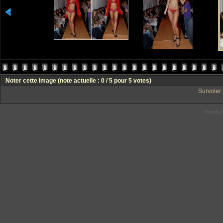
Noter cette image
(note actuelle : 0 / 5 pour 5 votes)
Survoler 
Powered