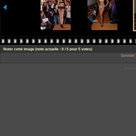
Noter cette image
(note actuelle : 0 / 5 pour 5 votes)
Survoler 
Powered