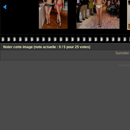
Noter cette image
(note actuelle : 0 / 5 pour 25 votes)
Survoler 
Powered