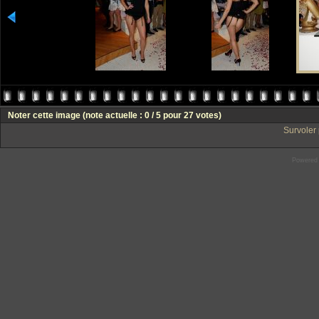
Noter cette image
(note actuelle : 0 / 5 pour 27 votes)
Survoler 
Powered