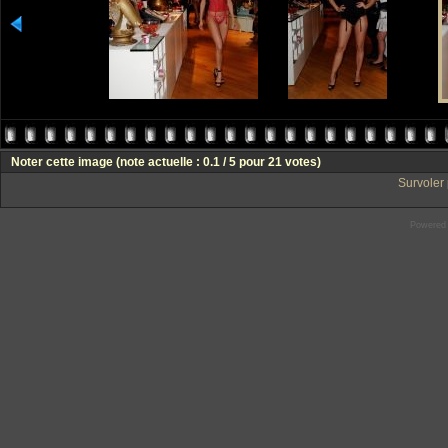
Noter cette image
(note actuelle : 0.1 / 5 pour 21 votes)
Survoler 
Powered