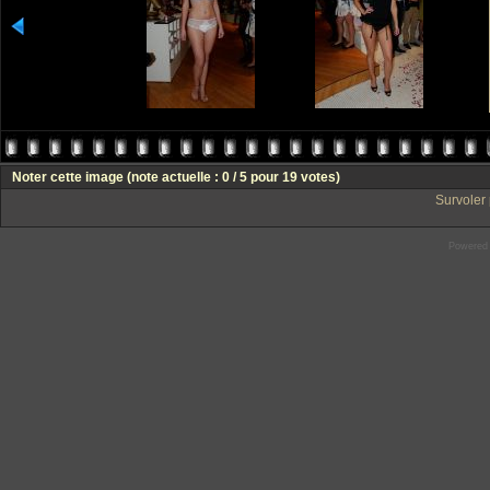
Noter cette image
(note actuelle : 0 / 5 pour 19 votes)
Survoler 
Powered