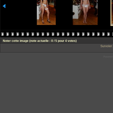
Noter cette image
(note actuelle : 0 / 5 pour 4 votes)
Survoler 
Powered