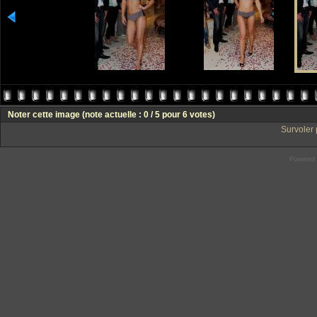
Noter cette image
(note actuelle : 0 / 5 pour 6 votes)
Survoler 
Powered