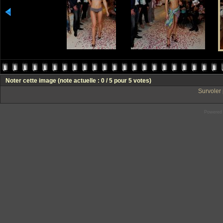
Noter cette image
(note actuelle : 0 / 5 pour 5 votes)
Survoler 
Powered