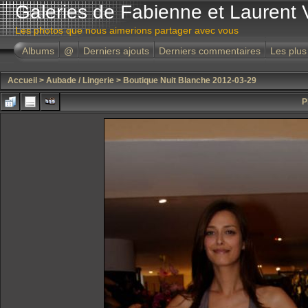
Galeries de Fabienne et Laurent 
Les photos que nous aimerions partager avec vous
Albums
@
Derniers ajouts
Derniers commentaires
Les plus
Accueil
>
Aubade / Lingerie
>
Boutique Nuit Blanche 2012-03-29
P