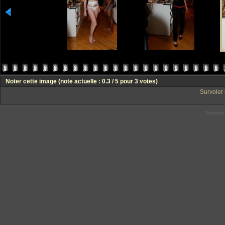
Noter cette image
(note actuelle : 0.3 / 5 pour 3 votes)
Survoler 
Powered