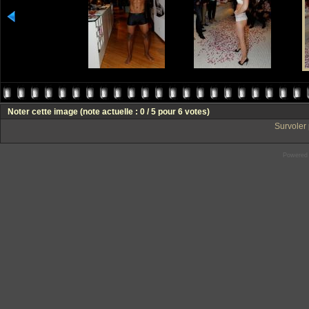
Noter cette image
(note actuelle : 0 / 5 pour 6 votes)
Survoler 
Powered