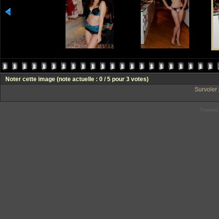
Noter cette image
(note actuelle : 0 / 5 pour 3 votes)
Survoler 
Powered