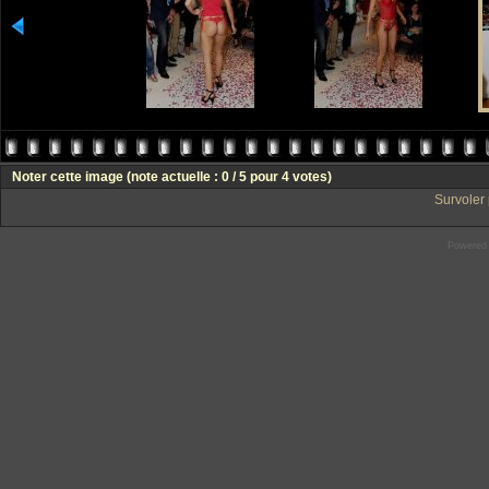
Noter cette image
(note actuelle : 0 / 5 pour 4 votes)
Survoler 
Powered