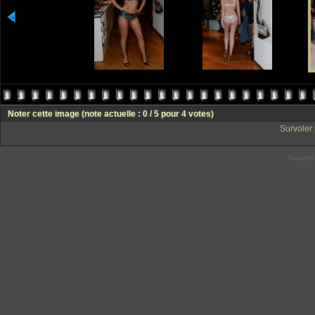
Noter cette image
(note actuelle : 0 / 5 pour 4 votes)
Survoler 
Powered